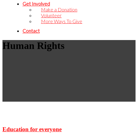
Get Involved
Make a Donation
Volunteer
More Ways To Give
Contact
Human Rights
Education for everyone