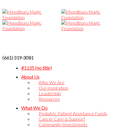
(661) 319-3081
#1135 (no title)
About Us
Who We Are
Our Inspiration
Leadership
Resources
What We Do
Pediatric Patient Assistance Funds
Cancer Care & Support
Community Investments