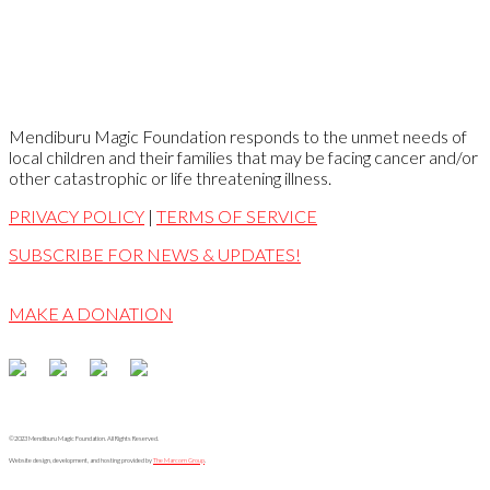
Mendiburu Magic Foundation
responds to the unmet needs of
local children and their families that may be facing cancer and/or
other catastrophic or life threatening illness.
PRIVACY POLICY
|
TERMS OF SERVICE
SUBSCRIBE FOR NEWS & UPDATES!
MAKE A DONATION
©2023 Mendiburu Magic Foundation. All Rights Reserved.
Website design, development, and hosting provided by
The Marcom Group
.